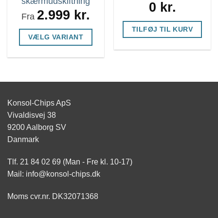
skærmudskiftning
0
kr.
2.999
kr.
Fra
TILFØJ TIL KURV
VÆLG VARIANT
Dette
vare
har
flere
Konsol-Chips ApS
varianter.
Vivaldisvej 38
Mulighederne
9200 Aalborg SV
kan
Danmark
vælges
på
Tlf. 21 84 02 69 (Man - Fre kl. 10-17)
varesiden
Mail: info@konsol-chips.dk
Moms cvr.nr. DK32071368