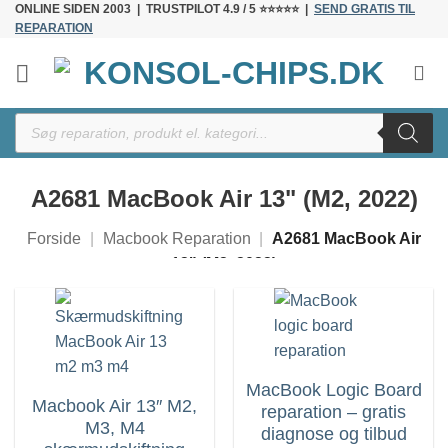
ONLINE SIDEN 2003 | TRUSTPILOT 4.9 / 5 ⭐⭐⭐⭐⭐ |
SEND GRATIS TIL
Fortsæt
REPARATION
til
indhold
Products
search
A2681 MacBook Air 13" (M2, 2022)
Forside
|
Macbook Reparation
|
A2681 MacBook Air
13" (M2, 2022)
MacBook Logic Board
Macbook Air 13″ M2,
reparation – gratis
M3, M4
diagnose og tilbud