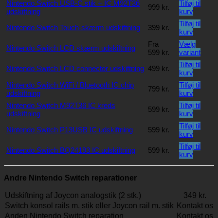
Nintendo Switch USB-C stik + IC M92T36
Tilføj til
999
kr.
udskiftning
kurv
Tilføj til
Nintendo Switch Touch-skærm udskiftning
399
kr.
kurv
Fra
Vælg
Nintendo Switch LCD skærm udskiftning
Dette
599
kr.
variant
vare
Tilføj til
Nintendo Switch LCD connector udskiftning
499
kr.
har
kurv
flere
Nintendo Switch WiFi / Bluetooth IC chip
Tilføj til
varian
799
kr.
udskiftning
kurv
Mulig
kan
Nintendo Switch M92T36 IC kreds
Tilføj til
599
kr.
vælg
udskiftning
kurv
på
Tilføj til
vares
Nintendo Switch P13USB IC udskiftning
599
kr.
kurv
Tilføj til
Nintendo Switch BQ24193 IC udskiftning
599
kr.
kurv
Andre Nintendo Switch reparationer
Udskiftning af Joycon analogstik (2 stk.)
349 kr.
Switch konsol rails m. stik eller Joycon rail m. stik
Kontakt os
Anden Nintendo Switch reparation
Kontakt os