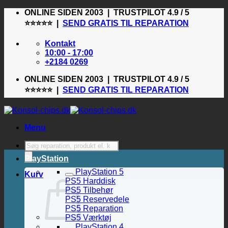
Fortsæt
ONLINE SIDEN 2003 | TRUSTPILOT 4.9 / 5
til
⭐⭐⭐⭐⭐ |
SEND GRATIS TIL REPARATION
indhold
Kontakt
10:00 - 17:00
+2184 0269
ONLINE SIDEN 2003 | TRUSTPILOT 4.9 / 5
⭐⭐⭐⭐⭐ |
SEND GRATIS TIL REPARATION
Menu
Products
search
PlayStation
PlayStation 5
Kurv
PS5 Harddisk
PS5 Tilbehør
PS5 Reservedele
PS5 Reparation
PS5 Værktøj
PlayStation 4