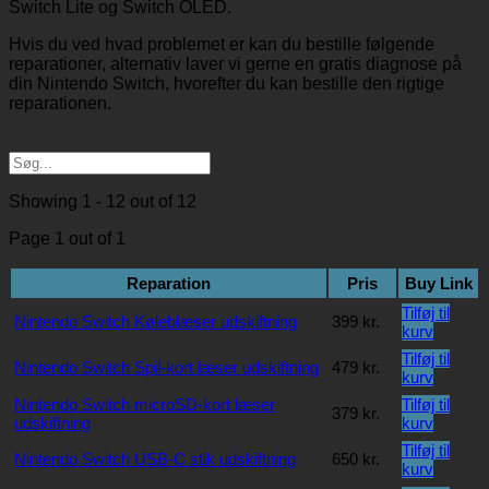
Switch Lite og Switch OLED.
Hvis du ved hvad problemet er kan du bestille følgende
reparationer, alternativ laver vi gerne en gratis diagnose på
din Nintendo Switch, hvorefter du kan bestille den rigtige
reparationen.
Showing 1 - 12 out of 12
Page 1 out of 1
Reparation
Pris
Buy Link
Tilføj til
Nintendo Switch Køleblæser udskiftning
399
kr.
kurv
Tilføj til
Nintendo Switch Spil-kort læser udskiftning
479
kr.
kurv
Nintendo Switch microSD-kort læser
Tilføj til
379
kr.
udskiftning
kurv
Tilføj til
Nintendo Switch USB-C stik udskiftning
650
kr.
kurv