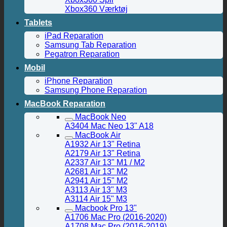
Xbox360 Værktøj
Tablets
iPad Reparation
Samsung Tab Reparation
Pegatron Reparation
Mobil
iPhone Reparation
Samsung Phone Reparation
MacBook Reparation
MacBook Neo
A3404 Mac Neo 13" A18
MacBook Air
A1932 Air 13" Retina
A2179 Air 13" Retina
A2337 Air 13" M1 / M2
A2681 Air 13" M2
A2941 Air 15" M2
A3113 Air 13" M3
A3114 Air 15" M3
Macbook Pro 13"
A1706 Mac Pro (2016-2020)
A1708 Mac Pro (2016-2019)