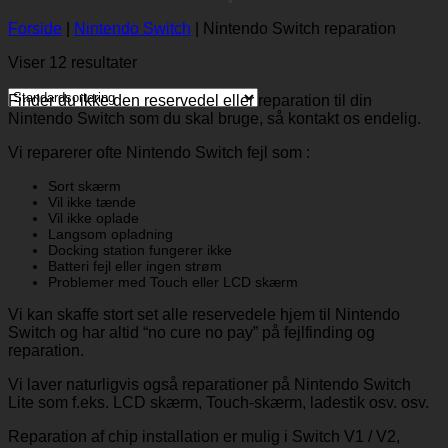
Forside
|
Nintendo Switch
|
Nintendo Switch reparation
Viser 12 resultater
Finder du ikke den reservedel eller reparation til din
Nintendo Switch som du skal bruge, så kontakt os endelig.
Vi reparerer ofte Nintendo Switch fejl som :
Sort skærm
Vil ikke tænde
Vil ikke oplade
Langsom opladning
Docking station fungerer ikke
Batteri fejl eller ingen strøm
Problemer med Touch eller LCD skærm
Vi kan skaffe stort set alle reservedele hjem til Nintendo
Switch og har altid “no cure no pay” på fejlfinding og
reparation.
Vi laver naturligvis også reparationer på Nintendo Switch
Lite som f.eks. LCD skærm, Touch-skærm, ladestik osv. osv.
Reparation af chip installation er mulig i Switch V1 / V2,