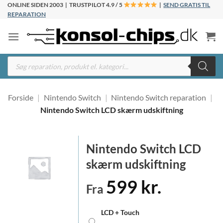
Fortsæt
ONLINE SIDEN 2003 | TRUSTPILOT 4.9 / 5
|
SEND GRATIS TIL
REPARATION
til
indhold
Products
search
Forside
|
Nintendo Switch
|
Nintendo Switch reparation
|
Nintendo Switch LCD skærm udskiftning
Nintendo Switch LCD
skærm udskiftning
599
kr.
Fra
LCD + Touch