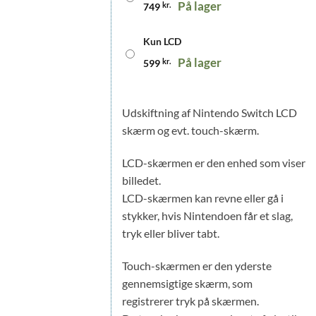
På lager
749
kr.
Kun LCD
På lager
599
kr.
Udskiftning af Nintendo Switch LCD
skærm og evt. touch-skærm.
LCD-skærmen er den enhed som viser
billedet.
LCD-skærmen kan revne eller gå i
stykker, hvis Nintendoen får et slag,
tryk eller bliver tabt.
Touch-skærmen er den yderste
gennemsigtige skærm, som
registrerer tryk på skærmen.