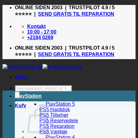
Fortsæt
ONLINE SIDEN 2003 | TRUSTPILOT 4.9 / 5
til
⭐⭐⭐⭐⭐ |
SEND GRATIS TIL REPARATION
indhold
Kontakt
10:00 - 17:00
+2184 0269
ONLINE SIDEN 2003 | TRUSTPILOT 4.9 / 5
⭐⭐⭐⭐⭐ |
SEND GRATIS TIL REPARATION
Menu
Products
search
PlayStation
PlayStation 5
Kurv
PS5 Harddisk
PS5 Tilbehør
PS5 Reservedele
PS5 Reparation
PS5 Værktøj
PlayStation 4