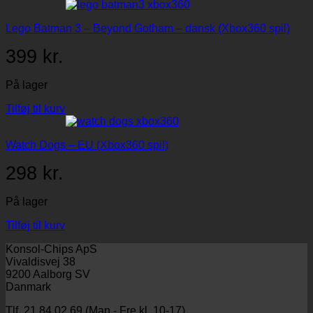
Lego Batman 3 – Beyond Gotham – dansk (Xbox360 spil)
399
kr.
På lager
Tilføj til kurv
Watch Dogs – EU (Xbox360 spil)
298
kr.
På lager
Tilføj til kurv
Konsol-Chips ApS
Vivaldisvej 38
9200 Aalborg SV
Danmark
Tlf. 21 84 02 69 (Man - Fre kl. 10-17)