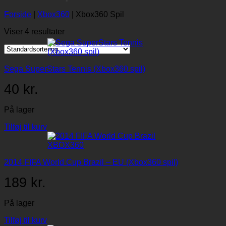
Forside
|
Xbox360
|
Xbox360 Spil
Viser 4 resultater
Sega SuperStars Tennis (Xbox360 spil)
40
kr.
På lager
Tilføj til kurv
2014 FIFA World Cup Brazil – EU (Xbox360 spil)
189
kr.
På lager
Tilføj til kurv