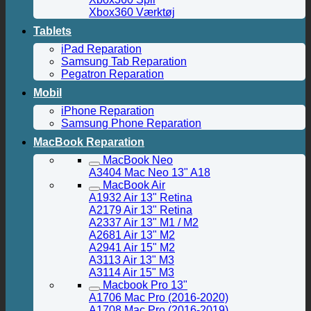
Xbox360 Værktøj
Tablets
iPad Reparation
Samsung Tab Reparation
Pegatron Reparation
Mobil
iPhone Reparation
Samsung Phone Reparation
MacBook Reparation
MacBook Neo
A3404 Mac Neo 13" A18
MacBook Air
A1932 Air 13" Retina
A2179 Air 13" Retina
A2337 Air 13" M1 / M2
A2681 Air 13" M2
A2941 Air 15" M2
A3113 Air 13" M3
A3114 Air 15" M3
Macbook Pro 13"
A1706 Mac Pro (2016-2020)
A1708 Mac Pro (2016-2019)