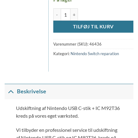
Nintendo Switch USB-C stik + IC M92T36 uds
TILFØJ TIL KURV
Varenummer (SKU):
46436
Kategori:
Nintendo Switch reparation
Beskrivelse
Udskiftning af Nintendo USB C-stik + IC M92T36
kreds på vores eget værksted.
Vi tilbyder en professionel service til udskiftning
af Nintendo USB C-stik og IC M92T36-kreds på