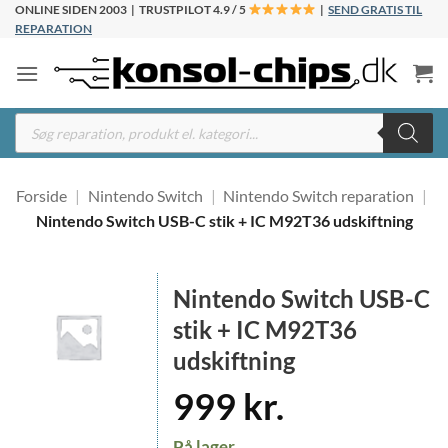
Fortsæt
ONLINE SIDEN 2003 | TRUSTPILOT 4.9 / 5
|
SEND GRATIS TIL
REPARATION
til
indhold
Products
search
Forside
|
Nintendo Switch
|
Nintendo Switch reparation
|
Nintendo Switch USB-C stik + IC M92T36 udskiftning
Nintendo Switch USB-C
stik + IC M92T36
udskiftning
999
kr.
På lager