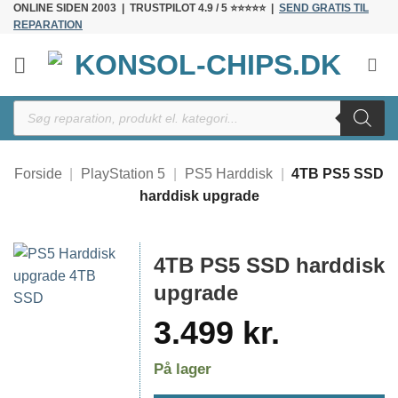
ONLINE SIDEN 2003 | TRUSTPILOT 4.9 / 5 ⭐⭐⭐⭐⭐ |
SEND GRATIS TIL
Fortsæt
REPARATION
til
indhold
Products
search
Forside
|
PlayStation 5
|
PS5 Harddisk
|
4TB PS5 SSD
harddisk upgrade
4TB PS5 SSD harddisk
upgrade
3.499
kr.
På lager