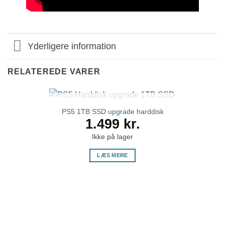
Yderligere information
RELATEREDE VARER
IKKE PÅ LAGER
PS5 1TB SSD upgrade harddisk
1.499
kr.
Ikke på lager
LÆS MERE