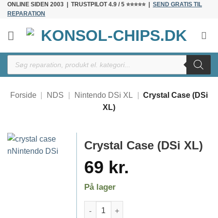
ONLINE SIDEN 2003 | TRUSTPILOT 4.9 / 5 ⭐⭐⭐⭐⭐ |
SEND GRATIS TIL
Fortsæt
REPARATION
til
indhold
Products
search
Forside
|
NDS
|
Nintendo DSi XL
|
Crystal Case (DSi
XL)
Crystal Case (DSi XL)
69
kr.
På lager
Crystal Case (DSi XL) antal