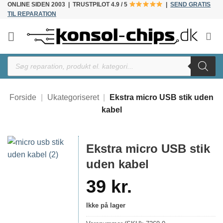
ONLINE SIDEN 2003 | TRUSTPILOT 4.9 / 5
|
SEND GRATIS
Fortsæt
TIL REPARATION
til
indhold
Products
search
Forside
|
Ukategoriseret
|
Ekstra micro USB stik uden
kabel
Ekstra micro USB stik
uden kabel
39
kr.
Ikke på lager