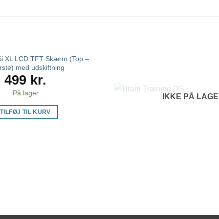
Si XL LCD TFT Skærm (Top –
ste) med udskiftning
499
kr.
På lager
IKKE PÅ LAG
TILFØJ TIL KURV