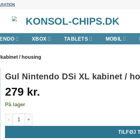
ARATION
TENDO
XBOX
TABLETS
MOBIL
kabinet / housing
Gul Nintendo DSi XL kabinet / h
279
kr.
På lager
Gul Nintendo DSi XL kabinet / housing antal
TILFØJ 