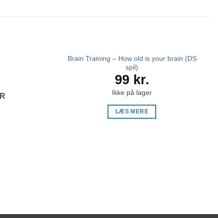
Brain Training – How old is your brain (DS
spil)
99
kr.
Ikke på lager
ER
LÆS MERE