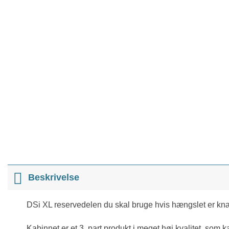
Beskrivelse
DSi XL reservedelen du skal bruge hvis hængslet er knæk
Kabinnet er et 3. part produkt i meget høj kvalitet, som