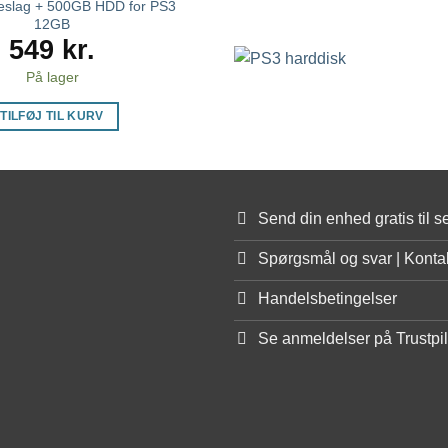
eslag + 500GB HDD for PS3
12GB
549
kr.
På lager
TILFØJ TIL KURV
Send din enhed gratis til se
Spørgsmål og svar | Konta
Handelsbetingelser
Se anmeldelser på Trustpi