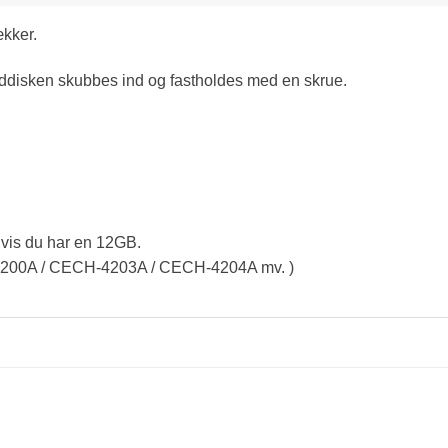
ækker.
rddisken skubbes ind og fastholdes med en skrue.
vis du har en 12GB.
00A / CECH-4203A / CECH-4204A mv. )