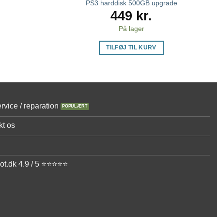
PS3 harddisk 500GB upgrade
449
kr.
På lager
TILFØJ TIL KURV
rvice / reparation
kt os
lot.dk 4.9 / 5 ⭐⭐⭐⭐⭐