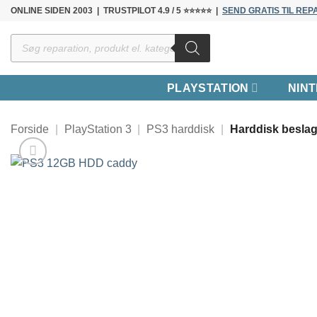
Fortsæt
ONLINE SIDEN 2003 | TRUSTPILOT 4.9 / 5 ⭐⭐⭐⭐⭐ |
SEND GRATIS TIL REP
til
Products
indhold
search
PLAYSTATION
NIN
Forside
|
PlayStation 3
|
PS3 harddisk
|
Harddisk besla