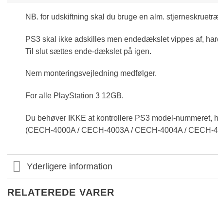
NB. for udskiftning skal du bruge en alm. stjerneskruetr
PS3 skal ikke adskilles men endedækslet vippes af, ha
Til slut sættes ende-dækslet på igen.
Nem monteringsvejledning medfølger.
For alle PlayStation 3 12GB.
Du behøver IKKE at kontrollere PS3 model-nummeret, h
(CECH-4000A / CECH-4003A / CECH-4004A / CECH-42
Yderligere information
RELATEREDE VARER