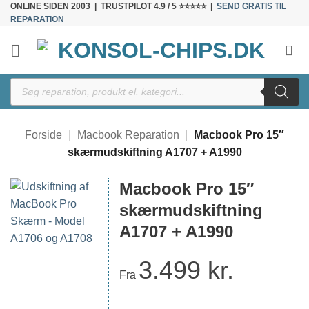
ONLINE SIDEN 2003 | TRUSTPILOT 4.9 / 5 ⭐⭐⭐⭐⭐ |
SEND GRATIS TIL
Fortsæt
REPARATION
til
indhold
Products
search
Forside
|
Macbook Reparation
|
Macbook Pro 15″
skærmudskiftning A1707 + A1990
Macbook Pro 15″
skærmudskiftning
A1707 + A1990
3.499
kr.
Fra