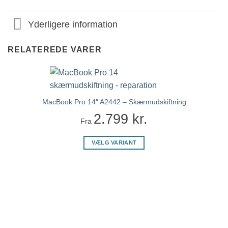
Yderligere information
RELATEREDE VARER
MacBook Pro 14″ A2442 – Skærmudskiftning
2.799
kr.
Fra
VÆLG VARIANT
Dette
vare
har
flere
varianter.
Mulighederne
kan