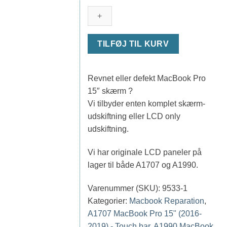
15"
skærmudskiftning
A1707
+
TILFØJ TIL KURV
A1990
antal
Revnet eller defekt MacBook Pro
15″ skærm ?
Vi tilbyder enten komplet skærm-
udskiftning eller LCD only
udskiftning.
Vi har originale LCD paneler på
lager til både A1707 og A1990.
Varenummer (SKU):
9533-1
Kategorier:
Macbook Reparation
,
A1707 MacBook Pro 15" (2016-
2019) - Touch bar
,
A1990 MacBook