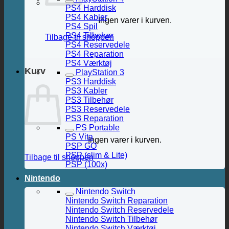
PS4 Harddisk
PS4 Kabler
Ingen varer i kurven.
PS4 Spil
PS4 Tilbehør
Tilbage til shoppen
PS4 Reservedele
PS4 Reparation
PS4 Værktøj
Kurv
PlayStation 3
PS3 Harddisk
PS3 Kabler
PS3 Tilbehør
PS3 Reservedele
PS3 Reparation
PS Portable
PS Vita
Ingen varer i kurven.
PSP GO
PSP (slim & Lite)
Tilbage til shoppen
PSP (100x)
Nintendo
Nintendo Switch
Nintendo Switch Reparation
Nintendo Switch Reservedele
Nintendo Switch Tilbehør
Nintendo Switch Værktøj