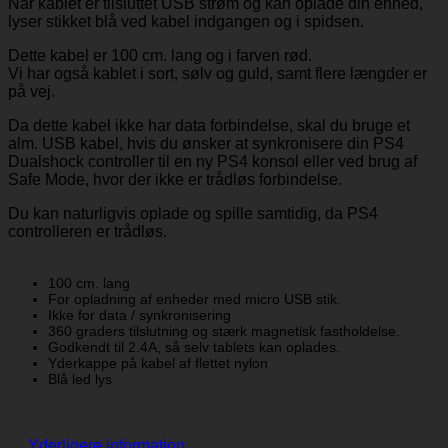
Når kablet er tilsluttet USB strøm og kan oplade din enhed,
lyser stikket blå ved kabel indgangen og i spidsen.
Dette kabel er 100 cm. lang og i farven rød.
Vi har også kablet i sort, sølv og guld, samt flere længder er
på vej.
Da dette kabel ikke har data forbindelse, skal du bruge et
alm. USB kabel, hvis du ønsker at synkronisere din PS4
Dualshock controller til en ny PS4 konsol eller ved brug af
Safe Mode, hvor der ikke er trådløs forbindelse.
Du kan naturligvis oplade og spille samtidig, da PS4
controlleren er trådløs.
100 cm. lang
For opladning af enheder med micro USB stik.
Ikke for data / synkronisering
360 graders tilslutning og stærk magnetisk fastholdelse.
Godkendt til 2.4A, så selv tablets kan oplades.
Yderkappe på kabel af flettet nylon
Blå led lys
Yderligere information