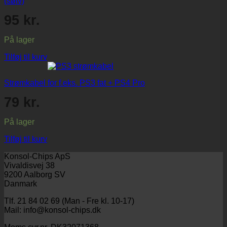
(sølv)
95
kr.
På lager
Tilføj til kurv
Strømkabel for f.eks. PS3 fat + PS4 Pro
79
kr.
På lager
Tilføj til kurv
Konsol-Chips ApS
Vivaldisvej 38
9200 Aalborg SV
Danmark
Tlf. 21 84 02 69 (Man - Fre kl. 10-17)
Mail: info@konsol-chips.dk