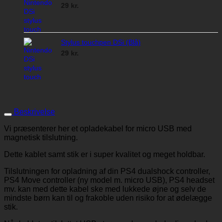
29
kr.
Stylus touchpen DSi (Blå)
29
kr.
Beskrivelse
Vi præsenterer her et opladekabel for micro USB med
magnetisk tilslutning.
Dette kablet samt stik er i super kvalitet og meget holdbar.
Tilslutningen for opladning af din PS4 dualshock controller,
PS4 Move controller (ny model m. micro USB), PS4 headset
mv. kan med dette kabel ske med lukkede øjne og selv de
mindste børn kan til og frakoble uden risiko for at ødelægge
stik.