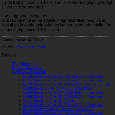
Er du træt af micro USB-stik, som skal vende rigtigt og hurtigt
bliver slidt og ødelagt?
Løsningen har vi lige her!
USB kabel med super effektiv magnetisk tilslutning, så du
kan til og frakoble opladekablet lyn hurtigt og uden risiko for
at beskadige micro USB stikket.
Varenummer (SKU):
7269-2
Kategori:
PlayStation 4 kabler
Browse
iPad Reparation
iPhone Reparation
Macbook Reparation
A1706 MacBook Pro 13" (2016-2020) - Touch bar
A1707 MacBook Pro 15" (2016-2019) - Touch bar
A1708 MacBook Pro 13" (2016-2019) - Non Touch Bar
A1932 MacBook Air 13" Retina (2018-2020)
A1989 MacBook Pro 13" (2016-2020) - Touch bar
A1990 MacBook Pro 15" (2018-2019) - Touch bar
A2141 MacBook Pro 16" (2019)
A2159 MacBook Pro 13" (2016-2020) - Touch bar
A2179 MacBook Air 13" Retina (2018-2020)
A2251 MacBook Pro 13" (2016-2020) - Touch bar