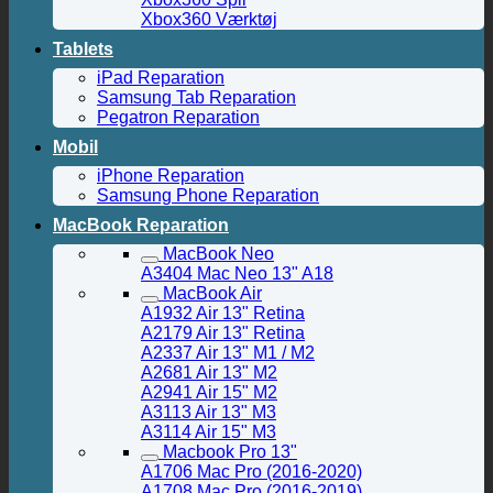
Xbox360 Værktøj
Tablets
iPad Reparation
Samsung Tab Reparation
Pegatron Reparation
Mobil
iPhone Reparation
Samsung Phone Reparation
MacBook Reparation
MacBook Neo
A3404 Mac Neo 13" A18
MacBook Air
A1932 Air 13" Retina
A2179 Air 13" Retina
A2337 Air 13" M1 / M2
A2681 Air 13" M2
A2941 Air 15" M2
A3113 Air 13" M3
A3114 Air 15" M3
Macbook Pro 13"
A1706 Mac Pro (2016-2020)
A1708 Mac Pro (2016-2019)