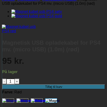
USB opladekabel for PS4 mv. (micro USB) (1.0m) (rød)
Magnetisk USB opladekabel for PS4
mv. (micro USB) (1.0m) (rød)
95
kr.
På lager
Magnetisk USB opladekabel for PS4 mv. (micro USB) (1.0m) (r
Tilføj til kurv
Farve
:
Rød