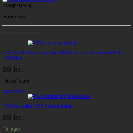
Vægt
0,04 kg
Farve
Rød
Relaterede varer
PS3 / PS4 Strømkabel for PS3 Slim + Super Slim + PS4 +
PS4 Slim
59
kr.
Ikke på lager
Læs mere
PS4 controller USB oplade-kabel
69
kr.
På lager