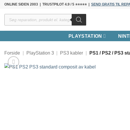
Fortsæt
ONLINE SIDEN 2003 | TRUSTPILOT 4.9 / 5 ⭐⭐⭐⭐⭐ |
SEND GRATIS TIL REP
til
Products
indhold
search
PLAYSTATION
NIN
Forside
|
PlayStation 3
|
PS3 kabler
|
PS1 / PS2 / PS3 st