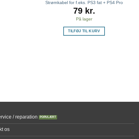
Strømkabel for f.eks. PS3 fat + PS4 Pro
79
kr.
På lager
TILFØJ TIL KURV
rvice / reparation
kt os