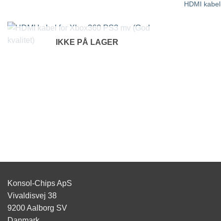
HDMI kabel
IKKE PÅ LAGER
Konsol-Chips ApS
Vivaldisvej 38
9200 Aalborg SV
Danmark