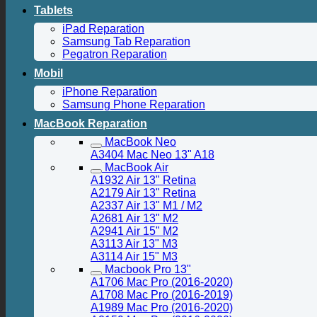
Tablets
iPad Reparation
Samsung Tab Reparation
Pegatron Reparation
Mobil
iPhone Reparation
Samsung Phone Reparation
MacBook Reparation
MacBook Neo
A3404 Mac Neo 13" A18
MacBook Air
A1932 Air 13" Retina
A2179 Air 13" Retina
A2337 Air 13" M1 / M2
A2681 Air 13" M2
A2941 Air 15" M2
A3113 Air 13" M3
A3114 Air 15" M3
Macbook Pro 13"
A1706 Mac Pro (2016-2020)
A1708 Mac Pro (2016-2019)
A1989 Mac Pro (2016-2020)