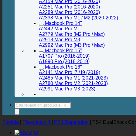
A2159 Mac Pro (2016-2020)
A2251 Mac Pro (2016-2020)
A2289 Mac Pro (2016-2020)
A2338 Mac Pro M1 / M2 (2020-2022)
Macbook Pro 14"
A2442 Mac Pro M1
A2779 Mac Pro (M2 Pro / Max)
A2918 Mac Pro M3
A2992 Mac Pro (M3 Pro / Max)
Macbook Pro 15"
A1707 Pro (2016-2019)
A1990 Pro (2018-2019)
Macbook Pro 16"
A2141 Mac Pro i7 / i9 (2019)
A2485 Mac Pro M1 (2021-2023)
A2780 Mac Pro M2 (2021-2023)
A2991 Mac Pro M3 (2023)
Products
search
Forside
|
Playstation 4
|
PS4 Reparation
|
PS4 DualShock Contr