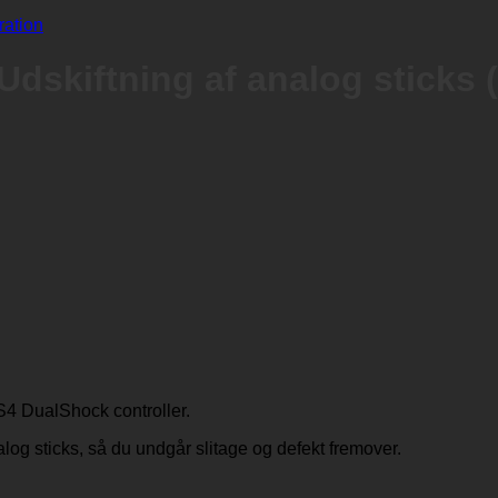
Udskiftning af analog sticks 
PS4 DualShock controller.
log sticks, så du undgår slitage og defekt fremover.