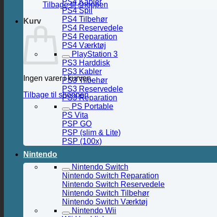
PS4 Kabler
Tilbage til shoppen
PS4 Spil
PS4 Tilbehør
Kurv
PS4 Reservedele
PS4 Reparation
PS4 Værktøj
PlayStation 3
PS3 Harddisk
PS3 Kabler
Ingen varer i kurven.
PS3 Tilbehør
PS3 Reservedele
Tilbage til shoppen
PS3 Reparation
PS Portable
PS Vita
PSP GO
PSP (slim & Lite)
PSP (100x)
Nintendo
Nintendo Switch
Nintendo Switch Reparation
Nintendo Switch Reservedele
Nintendo Switch Tilbehør
Nintendo Switch Værktøj
Nintendo Wii