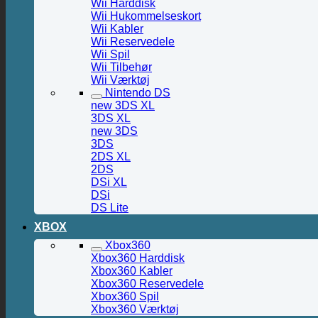
Wii Harddisk
Wii Hukommelseskort
Wii Kabler
Wii Reservedele
Wii Spil
Wii Tilbehør
Wii Værktøj
Nintendo DS
new 3DS XL
3DS XL
new 3DS
3DS
2DS XL
2DS
DSi XL
DSi
DS Lite
XBOX
Xbox360
Xbox360 Harddisk
Xbox360 Kabler
Xbox360 Reservedele
Xbox360 Spil
Xbox360 Værktøj