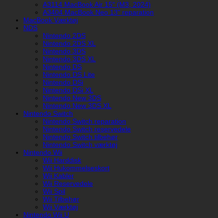
A3114 MacBook Air 15″ (M3, 2024)
A3404 MacBook Neo 13" reparation
MacBook Værktøj
NDS
Nintendo 2DS
Nintendo 2DS XL
Nintendo 3DS
Nintendo 3DS XL
Nintendo DS
Nintendo DS Lite
Nintendo DSi
Nintendo DSi XL
Nintendo New 3DS
Nintendo New 3DS XL
Nintendo Switch
Nintendo Switch reparation
Nintendo Switch reservedele
Nintendo Switch tilbehør
Nintendo Switch værktøj
Nintendo Wii
Wii Harddisk
Wii Hukommelseskort
Wii Kabler
Wii Reservedele
Wii Spil
Wii Tilbehør
Wii Værktøj
Nintendo Wii U