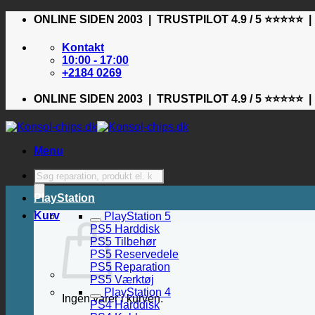
Fortsæt
ONLINE SIDEN 2003 | TRUSTPILOT 4.9 / 5 ⭐⭐⭐⭐⭐ 
til
indhold
Kontakt
10:00 - 17:00
+2184 0269
ONLINE SIDEN 2003 | TRUSTPILOT 4.9 / 5 ⭐⭐⭐⭐⭐ 
Menu
Products
search
PlayStation
Kurv
PlayStation 5
PS5 Harddisk
PS5 Tilbehør
PS5 Reservedele
PS5 Reparation
PS5 Værktøj
PlayStation 4
Ingen varer i kurven.
PS4 Harddisk