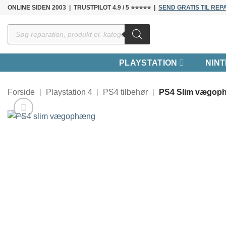
Fortsæt
ONLINE SIDEN 2003 | TRUSTPILOT 4.9 / 5 ⭐⭐⭐⭐⭐ |
SEND GRATIS TIL REP
til
Products
indhold
search
PLAYSTATION
NIN
Forside
|
Playstation 4
|
PS4 tilbehør
|
PS4 Slim vægophæ