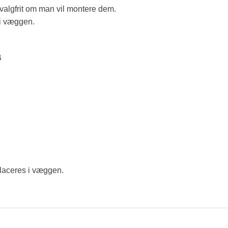
 valgfrit om man vil montere dem.
 i væggen.
B
placeres i væggen.