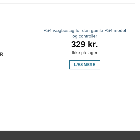
PS4 vægbeslag for den gamle PS4 model
og controller
329
kr.
Ikke på lager
ER
LÆS MERE