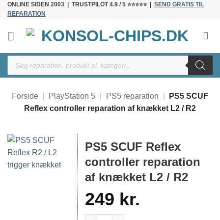
ONLINE SIDEN 2003 | TRUSTPILOT 4.9 / 5 ⭐⭐⭐⭐⭐ |
SEND GRATIS TIL
Fortsæt
REPARATION
til
indhold
Products
search
Forside
|
PlayStation 5
|
PS5 reparation
|
PS5 SCUF
Reflex controller reparation af knækket L2 / R2
PS5 SCUF Reflex
controller reparation
af knækket L2 / R2
249
kr.
PS5 SCUF Reflex controller reparation af