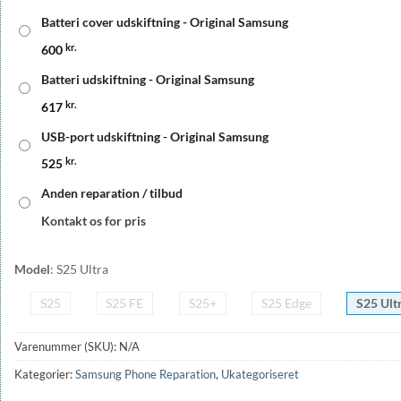
Batteri cover udskiftning - Original Samsung
600
kr.
Batteri udskiftning - Original Samsung
617
kr.
USB-port udskiftning - Original Samsung
525
kr.
Anden reparation / tilbud
Kontakt os for pris
Model
:
S25 Ultra
S25
S25 FE
S25+
S25 Edge
S25 Ult
Varenummer (SKU):
N/A
Kategorier:
Samsung Phone Reparation
,
Ukategoriseret