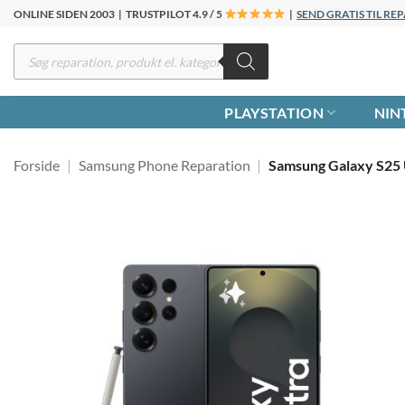
Fortsæt
ONLINE SIDEN 2003 | TRUSTPILOT 4.9 / 5
|
SEND GRATIS TIL R
til
Products
indhold
search
PLAYSTATION
NIN
Forside
|
Samsung Phone Reparation
|
Samsung Galaxy S25 