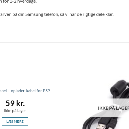
n for 1-2 hverdage.
arven på din Samsung telefon, så vi har de rigtige dele klar.
abel + oplader-kabel for PSP
59
kr.
IKKE PÅ LAGE
Ikke på lager
LÆS MERE