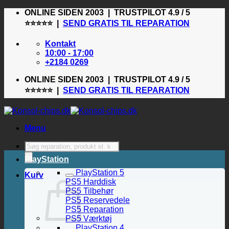
Fortsæt
ONLINE SIDEN 2003 | TRUSTPILOT 4.9 / 5
til
⭐⭐⭐⭐⭐ |
SEND GRATIS TIL REPARATION
indhold
Kontakt
10:00 - 17:00
+2184 0269
ONLINE SIDEN 2003 | TRUSTPILOT 4.9 / 5
⭐⭐⭐⭐⭐ |
SEND GRATIS TIL REPARATION
Menu
Products
search
PlayStation
PlayStation 5
Kurv
PS5 Harddisk
PS5 Tilbehør
PS5 Reservedele
PS5 Reparation
PS5 Værktøj
PlayStation 4