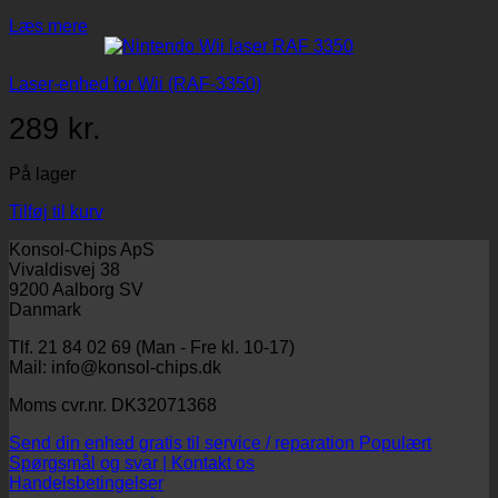
Læs mere
Laser-enhed for Wii (RAF-3350)
289
kr.
På lager
Tilføj til kurv
Konsol-Chips ApS
Vivaldisvej 38
9200 Aalborg SV
Danmark
Tlf. 21 84 02 69 (Man - Fre kl. 10-17)
Mail: info@konsol-chips.dk
Moms cvr.nr. DK32071368
Send din enhed gratis til service / reparation
Spørgsmål og svar | Kontakt os
Handelsbetingelser