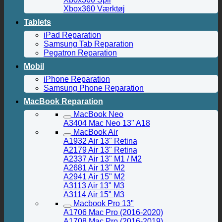
Xbox360 Værktøj
Tablets
iPad Reparation
Samsung Tab Reparation
Pegatron Reparation
Mobil
iPhone Reparation
Samsung Phone Reparation
MacBook Reparation
MacBook Neo
A3404 Mac Neo 13" A18
MacBook Air
A1932 Air 13" Retina
A2179 Air 13" Retina
A2337 Air 13" M1 / M2
A2681 Air 13" M2
A2941 Air 15" M2
A3113 Air 13" M3
A3114 Air 15" M3
Macbook Pro 13"
A1706 Mac Pro (2016-2020)
A1708 Mac Pro (2016-2019)