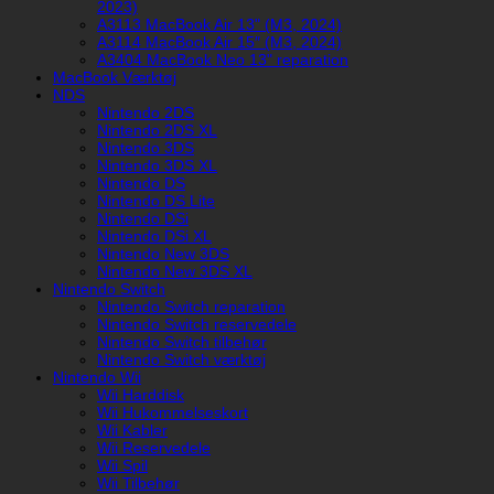
2023)
A3113 MacBook Air 13" (M3, 2024)
A3114 MacBook Air 15″ (M3, 2024)
A3404 MacBook Neo 13" reparation
MacBook Værktøj
NDS
Nintendo 2DS
Nintendo 2DS XL
Nintendo 3DS
Nintendo 3DS XL
Nintendo DS
Nintendo DS Lite
Nintendo DSi
Nintendo DSi XL
Nintendo New 3DS
Nintendo New 3DS XL
Nintendo Switch
Nintendo Switch reparation
Nintendo Switch reservedele
Nintendo Switch tilbehør
Nintendo Switch værktøj
Nintendo Wii
Wii Harddisk
Wii Hukommelseskort
Wii Kabler
Wii Reservedele
Wii Spil
Wii Tilbehør