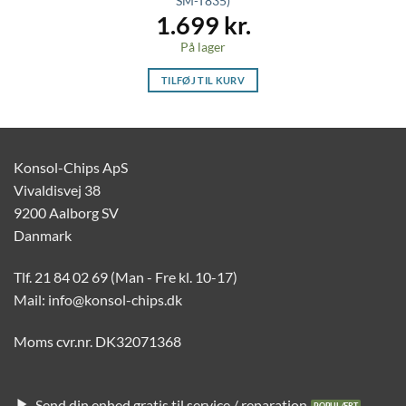
SM-T835)
1.699
kr.
På lager
TILFØJ TIL KURV
Konsol-Chips ApS
Vivaldisvej 38
9200 Aalborg SV
Danmark
Tlf. 21 84 02 69 (Man - Fre kl. 10-17)
Mail: info@konsol-chips.dk
Moms cvr.nr. DK32071368
Send din enhed gratis til service / reparation