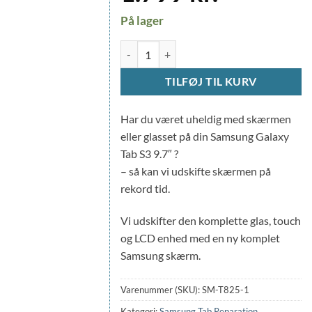
På lager
Skærm udskiftning for Samsung Galaxy Tab 
TILFØJ TIL KURV
Har du været uheldig med skærmen
eller glasset på din Samsung Galaxy
Tab S3 9.7″ ?
– så kan vi udskifte skærmen på
rekord tid.
Vi udskifter den komplette glas, touch
og LCD enhed med en ny komplet
Samsung skærm.
Varenummer (SKU):
SM-T825-1
Kategori:
Samsung Tab Reparation