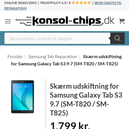
Fortsæt
ONLINE SIDEN 2003 | TRUSTPILOT 4.9 / 5
|
SEND GRATIS TIL
REPARATION
til
indhold
Products
search
Forside
|
Samsung Tab Reparation
|
Skærm udskiftning
for Samsung Galaxy Tab S3 9.7 (SM-T820 / SM-T825)
Skærm udskiftning for
Samsung Galaxy Tab S3
9.7 (SM-T820 / SM-
T825)
1.799
kr.