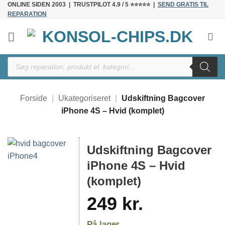
ONLINE SIDEN 2003 | TRUSTPILOT 4.9 / 5 ⭐⭐⭐⭐⭐ |
SEND GRATIS TIL
Fortsæt
REPARATION
til
indhold
Products
search
Forside
|
Ukategoriseret
|
Udskiftning Bagcover
iPhone 4S – Hvid (komplet)
Udskiftning Bagcover
iPhone 4S – Hvid
(komplet)
249
kr.
På lager