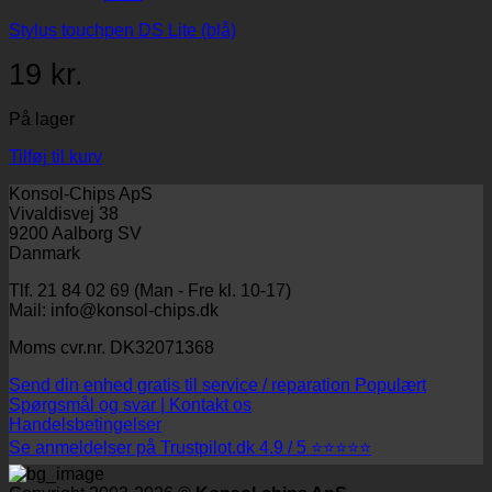
Stylus touchpen DS Lite (blå)
19
kr.
På lager
Tilføj til kurv
Konsol-Chips ApS
Vivaldisvej 38
9200 Aalborg SV
Danmark
Tlf. 21 84 02 69 (Man - Fre kl. 10-17)
Mail: info@konsol-chips.dk
Moms cvr.nr. DK32071368
Send din enhed gratis til service / reparation
Spørgsmål og svar | Kontakt os
Handelsbetingelser
Se anmeldelser på Trustpilot.dk 4.9 / 5 ⭐⭐⭐⭐⭐