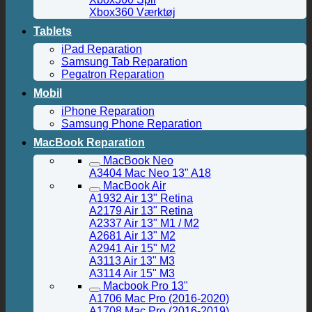
Xbox360 Værktøj
Tablets
iPad Reparation
Samsung Tab Reparation
Pegatron Reparation
Mobil
iPhone Reparation
Samsung Phone Reparation
MacBook Reparation
MacBook Neo
A3404 Mac Neo 13" A18
MacBook Air
A1932 Air 13" Retina
A2179 Air 13" Retina
A2337 Air 13" M1 / M2
A2681 Air 13" M2
A2941 Air 15" M2
A3113 Air 13" M3
A3114 Air 15" M3
Macbook Pro 13"
A1706 Mac Pro (2016-2020)
A1708 Mac Pro (2016-2019)