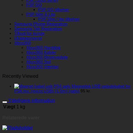
PSP (100x serie)
PSP GO
PSP GO tilbehør
PSP Slim & Lite
PSP Slim / lite tilbehør
Samsung Phone Reparation
Samsung Tab Reparation
Tilbud for kunde
Ukategoriseret
Xbox360
Xbox360 Harddisk
Xbox360 Kabler
Xbox360 Reservedele
Xbox360 Spil
Xbox360 Værktøj
Recently Viewed
Magnetisk USB opladekabel for
PS4 mv. (micro USB) (1.0m) (sølv)
95
kr.
Yderligere information
Vægt
1 kg
Relaterede varer