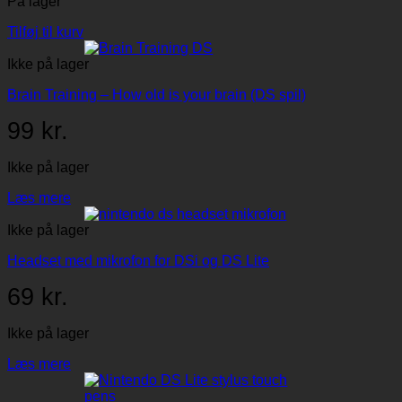
På lager
Tilføj til kurv
Ikke på lager
Brain Training – How old is your brain (DS spil)
99
kr.
Ikke på lager
Læs mere
Ikke på lager
Headset med mikrofon for DSi og DS Lite
69
kr.
Ikke på lager
Læs mere