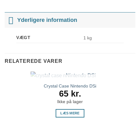
Yderligere information
VÆGT
1 kg
RELATEREDE VARER
IKKE PÅ LAGER
Crystal Case Nintendo DSi
65
kr.
Ikke på lager
LÆS MERE