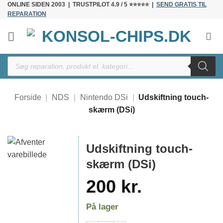
ONLINE SIDEN 2003 | TRUSTPILOT 4.9 / 5 ⭐⭐⭐⭐⭐ |
SEND GRATIS TIL
Fortsæt
REPARATION
til
indhold
Products
search
Forside
|
NDS
|
Nintendo DSi
|
Udskiftning touch-
skærm (DSi)
Udskiftning touch-
skærm (DSi)
200
kr.
På lager