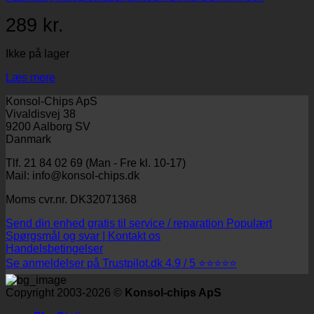
289
kr.
Ikke på lager
Læs mere
Konsol-Chips ApS
Vivaldisvej 38
9200 Aalborg SV
Danmark
Tlf. 21 84 02 69 (Man - Fre kl. 10-17)
Mail: info@konsol-chips.dk
Moms cvr.nr. DK32071368
Send din enhed gratis til service / reparation
Spørgsmål og svar | Kontakt os
Handelsbetingelser
Se anmeldelser på Trustpilot.dk 4.9 / 5 ⭐⭐⭐⭐⭐
Copyright 2003-2026 ©
Konsol-chips ApS