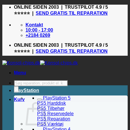
Fortsæt
ONLINE SIDEN 2003 | TRUSTPILOT 4.9 / 5
til
⭐⭐⭐⭐⭐ |
SEND GRATIS TIL REPARATION
indhold
Kontakt
10:00 - 17:00
+2184 0269
ONLINE SIDEN 2003 | TRUSTPILOT 4.9 / 5
⭐⭐⭐⭐⭐ |
SEND GRATIS TIL REPARATION
Menu
Products
search
PlayStation
PlayStation 5
Kurv
PS5 Harddisk
PS5 Tilbehør
PS5 Reservedele
PS5 Reparation
PS5 Værktøj
PlayStation 4