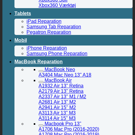
Xbox360 Værktøj
Tablets
iPad Reparation
Samsung Tab Reparation
Pegatron Reparation
Mobil
iPhone Reparation
Samsung Phone Reparation
MacBook Reparation
MacBook Neo
A3404 Mac Neo 13" A18
MacBook Air
A1932 Air 13" Retina
A2179 Air 13" Retina
A2337 Air 13" M1 / M2
A2681 Air 13" M2
A2941 Air 15" M2
A3113 Air 13" M3
A3114 Air 15" M3
Macbook Pro 13"
A1706 Mac Pro (2016-2020)
A1708 Mac Pro (2016-2019)