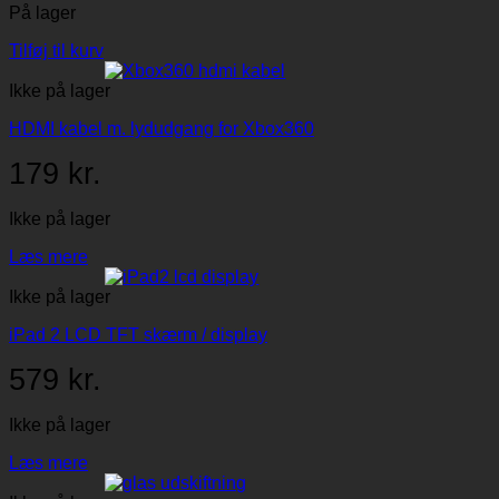
På lager
Tilføj til kurv
Ikke på lager
HDMI kabel m. lydudgang for Xbox360
179
kr.
Ikke på lager
Læs mere
Ikke på lager
iPad 2 LCD TFT skærm / display
579
kr.
Ikke på lager
Læs mere