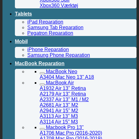
Xbox360 Værktøj
Tablets
iPad Reparation
Samsung Tab Reparation
Pegatron Reparation
Mobil
iPhone Reparation
Samsung Phone Reparation
MacBook Reparation
MacBook Neo
A3404 Mac Neo 13" A18
MacBook Air
A1932 Air 13" Retina
A2179 Air 13" Retina
A2337 Air 13" M1 / M2
A2681 Air 13" M2
A2941 Air 15" M2
A3113 Air 13" M3
A3114 Air 15" M3
Macbook Pro 13"
A1706 Mac Pro (2016-2020)
A1708 Mac Pro (2016-2019)