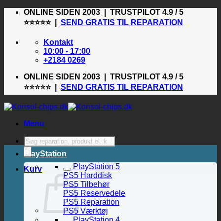
Fortsæt
ONLINE SIDEN 2003 | TRUSTPILOT 4.9 / 5
til
⭐⭐⭐⭐⭐ |
SEND GRATIS TIL REPARATION
indhold
Kontakt
10:00 - 17:00
+2184 0269
ONLINE SIDEN 2003 | TRUSTPILOT 4.9 / 5
⭐⭐⭐⭐⭐ |
SEND GRATIS TIL REPARATION
Menu
Products
search
PlayStation
PlayStation 5
Kurv
PS5 Harddisk
PS5 Tilbehør
PS5 Reservedele
PS5 Reparation
PS5 Værktøj
PlayStation 4