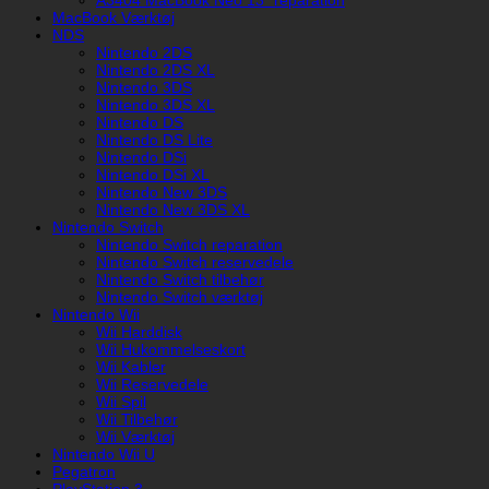
A3404 MacBook Neo 13" reparation
MacBook Værktøj
NDS
Nintendo 2DS
Nintendo 2DS XL
Nintendo 3DS
Nintendo 3DS XL
Nintendo DS
Nintendo DS Lite
Nintendo DSi
Nintendo DSi XL
Nintendo New 3DS
Nintendo New 3DS XL
Nintendo Switch
Nintendo Switch reparation
Nintendo Switch reservedele
Nintendo Switch tilbehør
Nintendo Switch værktøj
Nintendo Wii
Wii Harddisk
Wii Hukommelseskort
Wii Kabler
Wii Reservedele
Wii Spil
Wii Tilbehør
Wii Værktøj
Nintendo Wii U
Pegatron