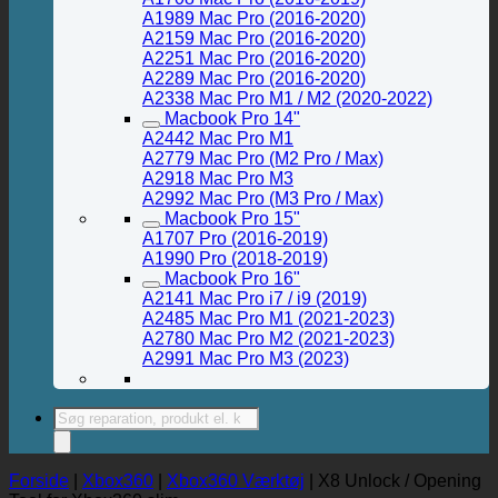
A1989 Mac Pro (2016-2020)
A2159 Mac Pro (2016-2020)
A2251 Mac Pro (2016-2020)
A2289 Mac Pro (2016-2020)
A2338 Mac Pro M1 / M2 (2020-2022)
Macbook Pro 14"
A2442 Mac Pro M1
A2779 Mac Pro (M2 Pro / Max)
A2918 Mac Pro M3
A2992 Mac Pro (M3 Pro / Max)
Macbook Pro 15"
A1707 Pro (2016-2019)
A1990 Pro (2018-2019)
Macbook Pro 16"
A2141 Mac Pro i7 / i9 (2019)
A2485 Mac Pro M1 (2021-2023)
A2780 Mac Pro M2 (2021-2023)
A2991 Mac Pro M3 (2023)
Products
search
Forside
|
Xbox360
|
Xbox360 Værktøj
|
X8 Unlock / Opening