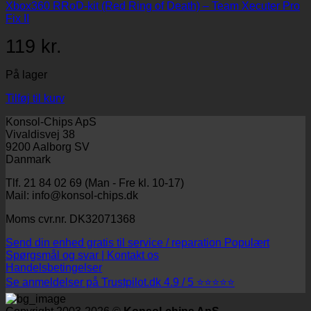
Xbox360 RRoD-kit (Red Ring of Death) – Team Xecuter Pro
Fix II
119
kr.
På lager
Tilføj til kurv
Konsol-Chips ApS
Vivaldisvej 38
9200 Aalborg SV
Danmark
Tlf. 21 84 02 69 (Man - Fre kl. 10-17)
Mail: info@konsol-chips.dk
Moms cvr.nr. DK32071368
Send din enhed gratis til service / reparation
Spørgsmål og svar | Kontakt os
Handelsbetingelser
Se anmeldelser på Trustpilot.dk 4.9 / 5 ⭐⭐⭐⭐⭐