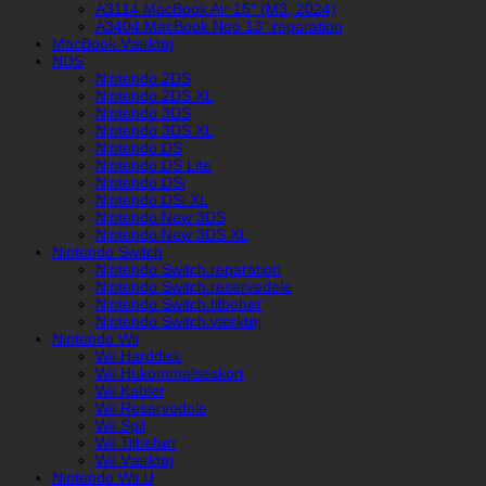
A3114 MacBook Air 15″ (M3, 2024)
A3404 MacBook Neo 13" reparation
MacBook Værktøj
NDS
Nintendo 2DS
Nintendo 2DS XL
Nintendo 3DS
Nintendo 3DS XL
Nintendo DS
Nintendo DS Lite
Nintendo DSi
Nintendo DSi XL
Nintendo New 3DS
Nintendo New 3DS XL
Nintendo Switch
Nintendo Switch reparation
Nintendo Switch reservedele
Nintendo Switch tilbehør
Nintendo Switch værktøj
Nintendo Wii
Wii Harddisk
Wii Hukommelseskort
Wii Kabler
Wii Reservedele
Wii Spil
Wii Tilbehør
Wii Værktøj
Nintendo Wii U