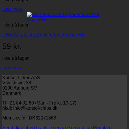
Læs mere
Ikke på lager
USB data-kabel + oplader-kabel for PSP
59
kr.
Ikke på lager
Læs mere
Konsol-Chips ApS
Vivaldisvej 38
9200 Aalborg SV
Danmark
Tlf. 21 84 02 69 (Man - Fre kl. 10-17)
Mail: info@konsol-chips.dk
Moms cvr.nr. DK32071368
Send din enhed gratis til service / reparation