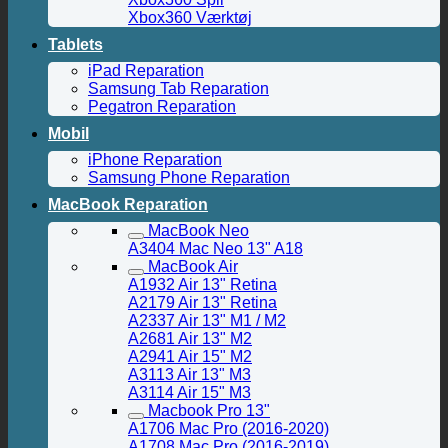
Xbox360 Værktøj
Tablets
iPad Reparation
Samsung Tab Reparation
Pegatron Reparation
Mobil
iPhone Reparation
Samsung Phone Reparation
MacBook Reparation
MacBook Neo
A3404 Mac Neo 13" A18
MacBook Air
A1932 Air 13" Retina
A2179 Air 13" Retina
A2337 Air 13" M1 / M2
A2681 Air 13" M2
A2941 Air 15" M2
A3113 Air 13" M3
A3114 Air 15" M3
Macbook Pro 13"
A1706 Mac Pro (2016-2020)
A1708 Mac Pro (2016-2019)