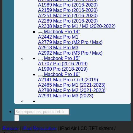
A1989 Mac Pro (2016-2020)
A2159 Mac Pro (2016-2020)
A2251 Mac Pro (2016-2020)
A2289 Mac Pro (2016-2020)
A2338 Mac Pro M1 / M2 (2020-2022)
Macbook Pro 14"
A2442 Mac Pro M1
A2779 Mac Pro (M2 Pro / Max)
A2918 Mac Pro M3
A2992 Mac Pro (M3 Pro / Max)
Macbook Pro 15"
A1707 Pro (2016-2019)
A1990 Pro (2018-2019)
Macbook Pro 16"
A2141 Mac Pro i7 / i9 (2019)
A2485 Mac Pro M1 (2021-2023)
A2780 Mac Pro M2 (2021-2023)
A2991 Mac Pro M3 (2023)
Products
search
Forside
|
iPad Reparation
|
iPad Air LCD TFT skærm /