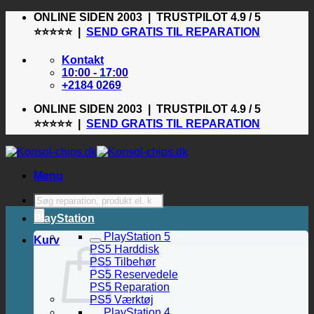
Fortsæt
ONLINE SIDEN 2003 | TRUSTPILOT 4.9 / 5
til
⭐⭐⭐⭐⭐ |
SEND GRATIS TIL REPARATION
indhold
Kontakt
10:00 - 17:00
+2184 0269
ONLINE SIDEN 2003 | TRUSTPILOT 4.9 / 5
⭐⭐⭐⭐⭐ |
SEND GRATIS TIL REPARATION
Menu
Products
search
PlayStation
PlayStation 5
Kurv
PS5 Harddisk
PS5 Tilbehør
PS5 Reservedele
PS5 Reparation
PS5 Værktøj
PlayStation 4