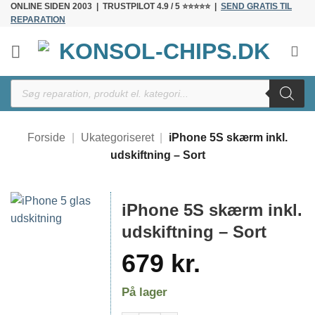
ONLINE SIDEN 2003 | TRUSTPILOT 4.9 / 5 ⭐⭐⭐⭐⭐ |
SEND GRATIS TIL
Fortsæt
REPARATION
til
indhold
Products
search
Forside
|
Ukategoriseret
|
iPhone 5S skærm inkl.
udskiftning – Sort
iPhone 5S skærm inkl.
udskiftning – Sort
679
kr.
På lager