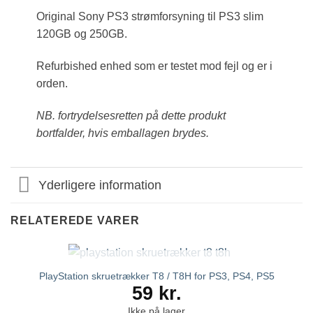
Original Sony PS3 strømforsyning til PS3 slim
120GB og 250GB.
Refurbished enhed som er testet mod fejl og er i
orden.
NB. fortrydelsesretten på dette produkt
bortfalder, hvis emballagen brydes.
Yderligere information
RELATEREDE VARER
IKKE PÅ LAGER
PlayStation skruetrækker T8 / T8H for PS3, PS4, PS5
59
kr.
Ikke på lager