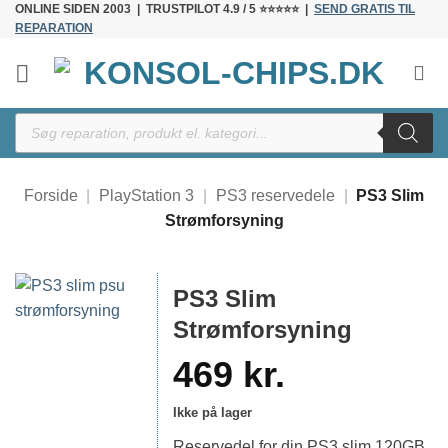
ONLINE SIDEN 2003 | TRUSTPILOT 4.9 / 5 ⭐⭐⭐⭐⭐ |
SEND GRATIS TIL
Fortsæt
REPARATION
til
indhold
Products
search
Forside
|
PlayStation 3
|
PS3 reservedele
|
PS3 Slim
Strømforsyning
PS3 Slim
Strømforsyning
469
kr.
Ikke på lager
Reservedel for din PS3 slim 120GB