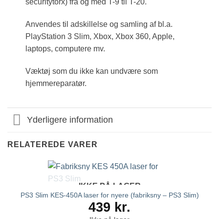
securitytorx) fra og med T-9 til T-20.
Anvendes til adskillelse og samling af bl.a.
PlayStation 3 Slim, Xbox, Xbox 360, Apple,
laptops, computere mv.
Væktøj som du ikke kan undvære som
hjemmereparatør.
Yderligere information
RELATEREDE VARER
IKKE PÅ LAGER
PS3 Slim KES-450A laser for nyere (fabriksny – PS3 Slim)
439
kr.