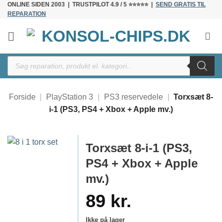
ONLINE SIDEN 2003 | TRUSTPILOT 4.9 / 5 ⭐⭐⭐⭐⭐ |
SEND GRATIS TIL
Fortsæt
REPARATION
til
indhold
Products
search
Forside
|
PlayStation 3
|
PS3 reservedele
|
Torxsæt 8-
i-1 (PS3, PS4 + Xbox + Apple mv.)
Torxsæt 8-i-1 (PS3,
PS4 + Xbox + Apple
mv.)
89
kr.
Ikke på lager