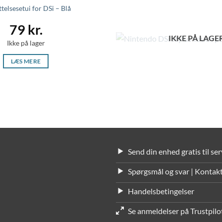
telsesetui for DSi – Blå
79
kr.
IKKE PÅ LAGE
Ikke på lager
LÆS MERE
Send din enhed gratis til ser
Spørgsmål og svar | Kontakt
Handelsbetingelser
Se anmeldelser på Trustpilot