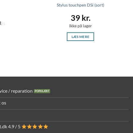
Stylus touchpen DSi (sort)
39
kr.
R
Ikke på lager
LÆS MERE
vice / reparation
 os
.dk 4.9 / 5