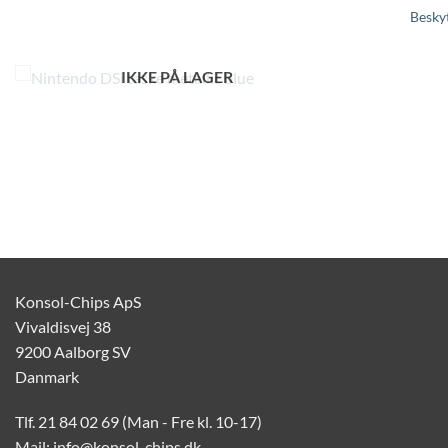
Beskyt
IKKE PÅ LAGER
Konsol-Chips ApS
Vivaldisvej 38
9200 Aalborg SV
Danmark
Tlf. 21 84 02 69 (Man - Fre kl. 10-17)
Mail: info@konsol-chips.dk