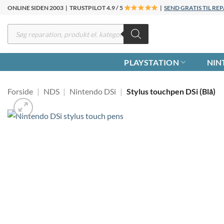
Fortsæt
ONLINE SIDEN 2003 | TRUSTPILOT 4.9 / 5
|
SEND GRATIS TIL R
til
Products
indhold
search
PLAYSTATION
NIN
Forside
|
NDS
|
Nintendo DSi
|
Stylus touchpen DSi (Blå)