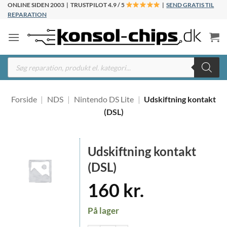
Fortsæt
ONLINE SIDEN 2003 | TRUSTPILOT 4.9 / 5
|
SEND GRATIS TIL
REPARATION
til
indhold
Products
search
Forside
|
NDS
|
Nintendo DS Lite
|
Udskiftning kontakt
(DSL)
Udskiftning kontakt
(DSL)
160
kr.
På lager