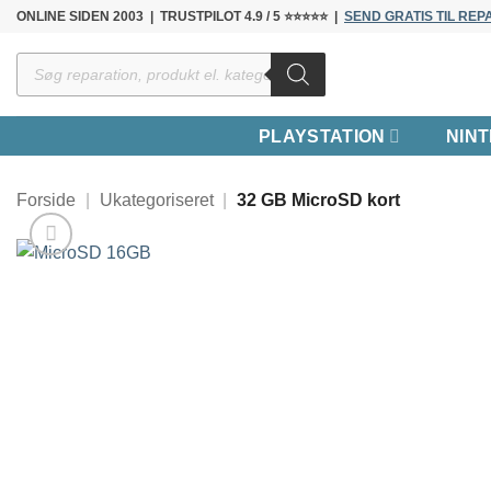
Fortsæt
ONLINE SIDEN 2003 | TRUSTPILOT 4.9 / 5 ⭐⭐⭐⭐⭐ |
SEND GRATIS TIL REP
til
Products
indhold
search
PLAYSTATION
NIN
Forside
|
Ukategoriseret
|
32 GB MicroSD kort