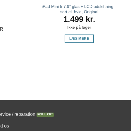
iPad Mini 5 7.9″ glas + LCD udskiftning –
sort el. hvid, Original
1.499
kr.
Ikke på lager
ER
LÆS MERE
rvice / reparation
kt os