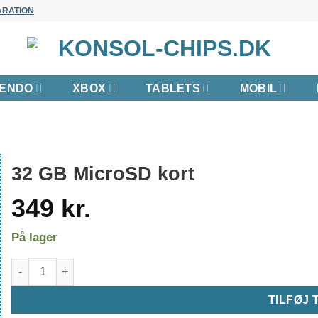
ARATION
TENDO
XBOX
TABLETS
MOBIL
32 GB MicroSD kort
349
kr.
På lager
32 GB MicroSD kort antal
TILFØJ 