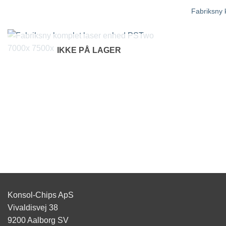
Fabriksny 
IKKE PÅ LAGER
Konsol-Chips ApS
Vivaldisvej 38
9200 Aalborg SV