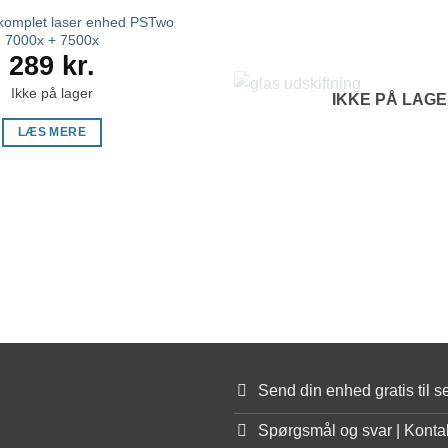
komplet laser enhed PSTwo
7000x + 7500x
289
kr.
Ikke på lager
IKKE PÅ LAG
LÆS MERE
Send din enhed gratis til se
Spørgsmål og svar | Konta