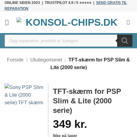
ONLINE SIDEN 2003 | TRUSTPILOT 4.9 / 5 ⭐⭐⭐⭐⭐ |
SEND GRATIS TIL
Fortsæt
REPARATION
til
indhold
Products
search
Forside
|
Ukategoriseret
|
TFT-skærm for PSP Slim &
Lite (2000 serie)
TFT-skærm for PSP
Slim & Lite (2000
serie)
349
kr.
Ikke på lager