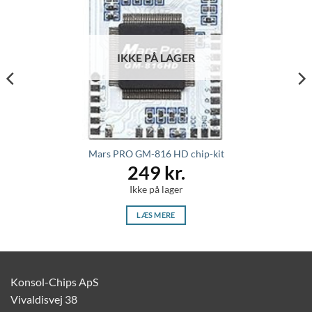
IKKE PÅ LAGER
Mars PRO GM-816 HD chip-kit
249
kr.
Ikke på lager
LÆS MERE
Konsol-Chips ApS
Vivaldisvej 38