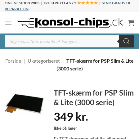
Fortsæt
ONLINE SIDEN 2003 | TRUSTPILOT 4.9 / 5
|
SEND GRATIS TIL
REPARATION
til
indhold
Products
search
Forside
|
Ukategoriseret
|
TFT-skærm for PSP Slim & Lite
(3000 serie)
TFT-skærm for PSP Slim
& Lite (3000 serie)
349
kr.
Ikke på lager
Er TFT skærmen gået itu eller med